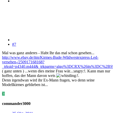
#7
Mal was ganz anderes - Habt Ihr das mal schon gesehen...
http://www.ebay.de/itm/Kirmes-Bude-Wildwestexpress-Led-
versehen-/250917168168?
_trksid=p4340.m444&_trkparms=algo%3DCRX%26its%3DC%
( ganz unten ) ...wenn dies meine Frau wär...:angry:!. Kann man nur
hoffen, das der Mann davon weis
!.
Denn irgendwan wird ihr Ex-Mann fragen, wo denn seine
Modellkirmes geblieben ist...
C
commander3000