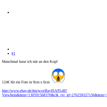
#1
Manchmal fasse ich mir an den Kopf
124€ für ein Foto in 9cm x 6cm
http://www.ebay.de/itm/ws/eBayISAPI.dll?
ViewItem&item=130591568370&clk_rvr_id=276259327156&item=