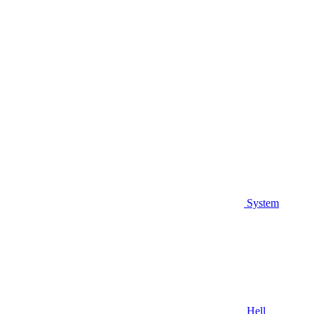
System
Hell