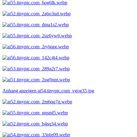
Anhang anzeigen ai54.tinypic.com_vgog35.jpg