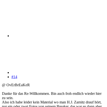
#14
@ OvErBrEaKeR
Danke für das Re-Willkommen. Bin auch froh endlich wieder hier
zu sein.
Also ich habe leider kein Material wo man H.J. Zarnitz drauf hört,
nur ein oder zwei Fotos von seinem Breaker, das war es dann aber