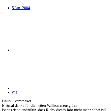
5 Jan. 2004
#11
Hallo Overbreaker!
Erstmal danke für die netten Willkommensgrüße!
Ist das denn endgültig, dass Richy dieses Jahr nicht mehr dabei ist?