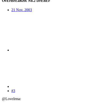
OvErBrEaKeR No.2 DrEhEr
21 Nov. 2003
#3
@LoveIrma: