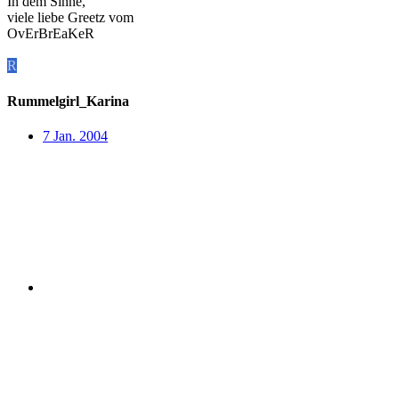
In dem Sinne,
viele liebe Greetz vom
OvErBrEaKeR
R
Rummelgirl_Karina
7 Jan. 2004