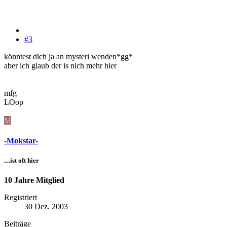
#3
könntest dich ja an mysteri wenden*gg*
aber ich glaub der is nich mehr hier
mfg
LOop
M
-Mokstar-
....ist oft hier
10 Jahre Mitglied
Registriert
30 Dez. 2003
Beiträge