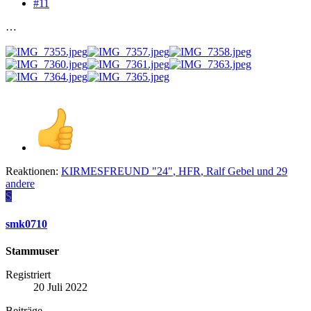
#11
…
Reaktionen:
KIRMESFREUND "24"
,
HFR
,
Ralf Gebel
und 29
andere
S
smk0710
Stammuser
Registriert
20 Juli 2022
Beiträge