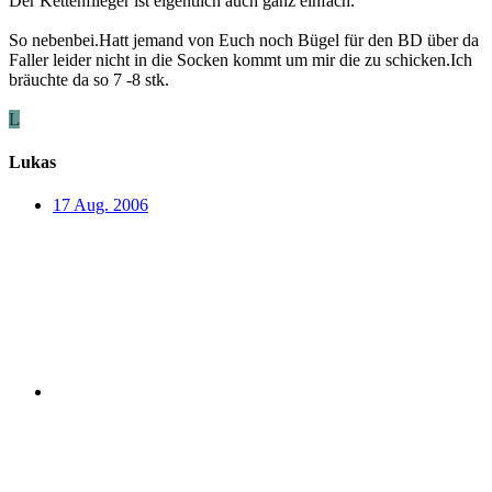
Der Kettenflieger ist eigentlich auch ganz einfach.
So nebenbei.Hatt jemand von Euch noch Bügel für den BD über da
Faller leider nicht in die Socken kommt um mir die zu schicken.Ich
bräuchte da so 7 -8 stk.
L
Lukas
17 Aug. 2006