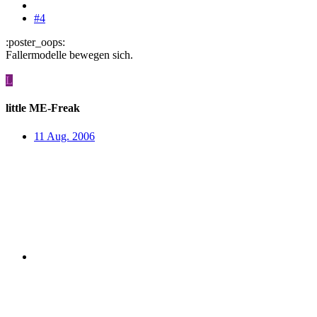
#4
:poster_oops:
Fallermodelle bewegen sich.
L
little ME-Freak
11 Aug. 2006