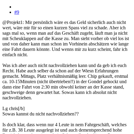
#9
@Projekt1: Mir persönlich wäre es das Geld sicherlich auch nicht
wert, wäre mir für so einen kurzen Spass viel zu schade. Aber ich
sags mal so, wenn man auf das Geschäft zugeht, läuft man ja nicht
mit Scheuklappen auf die Kasse zu. Man sieht vorher ob viel los ist
und von daher kann man schon im Vorhinein abschätzen wie lange
eine Fahrt dauern könnte. Und wenns mir zu kurz scheint, fahr ich
einfach nicht.
Was ich aber auch nicht nachvollziehen kann und da geb ich euch
Recht. Habe auch selber da schon auf der Wiesn Erfahrungen
gemacht. Mittags, Platz verhältnismäßig leer. Chip gekauft, erstmal
ca. 10-15Minuten (nicht übertrieben!!) in der Gondel gehockt und
dann eine Fahrt von 2:30 min obwohl keiner an der Kasse stand,
geschweige denn gewartet hat. Sowas kann ich absolut nicht
nachvollziehen.
Lg chris[/b]
Sowas kannst du nicht nachvollziehen??
Is doch klar, dass wenn nur 4 Leute in nem Fahrgeschäft, welches
für z.B. 38 Leute ausgelegt ist und auch dementsprechend hohe