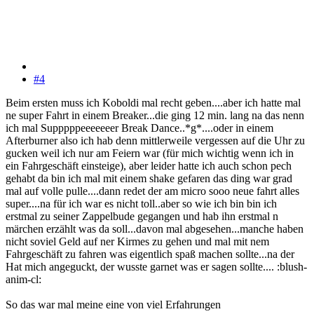
#4
Beim ersten muss ich Koboldi mal recht geben....aber ich hatte mal
ne super Fahrt in einem Breaker...die ging 12 min. lang na das nenn
ich mal Supppppeeeeeeer Break Dance..*g*....oder in einem
Afterburner also ich hab denn mittlerweile vergessen auf die Uhr zu
gucken weil ich nur am Feiern war (für mich wichtig wenn ich in
ein Fahrgeschäft einsteige), aber leider hatte ich auch schon pech
gehabt da bin ich mal mit einem shake gefaren das ding war grad
mal auf volle pulle....dann redet der am micro sooo neue fahrt alles
super....na für ich war es nicht toll..aber so wie ich bin bin ich
erstmal zu seiner Zappelbude gegangen und hab ihn erstmal n
märchen erzählt was da soll...davon mal abgesehen...manche haben
nicht soviel Geld auf ner Kirmes zu gehen und mal mit nem
Fahrgeschäft zu fahren was eigentlich spaß machen sollte...na der
Hat mich angeguckt, der wusste garnet was er sagen sollte.... :blush-
anim-cl:
So das war mal meine eine von viel Erfahrungen