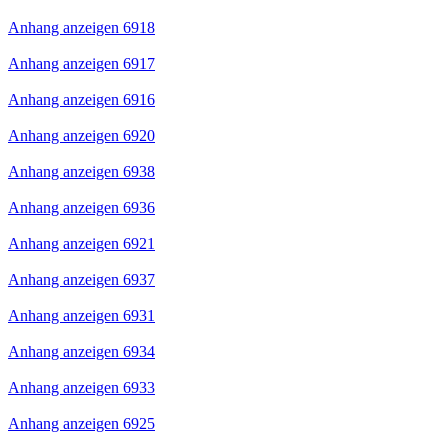
Anhang anzeigen 6918
Anhang anzeigen 6917
Anhang anzeigen 6916
Anhang anzeigen 6920
Anhang anzeigen 6938
Anhang anzeigen 6936
Anhang anzeigen 6921
Anhang anzeigen 6937
Anhang anzeigen 6931
Anhang anzeigen 6934
Anhang anzeigen 6933
Anhang anzeigen 6925