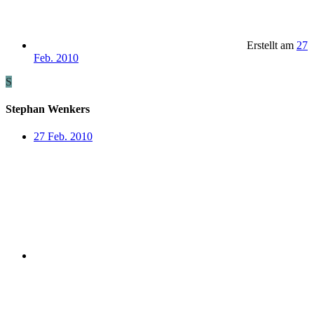
Erstellt am
27
Feb. 2010
S
Stephan Wenkers
27 Feb. 2010