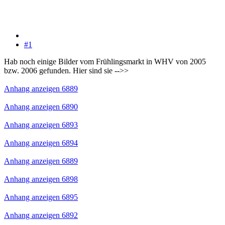
#1
Hab noch einige Bilder vom Frühlingsmarkt in WHV von 2005
bzw. 2006 gefunden. Hier sind sie -->>
Anhang anzeigen 6889
Anhang anzeigen 6890
Anhang anzeigen 6893
Anhang anzeigen 6894
Anhang anzeigen 6889
Anhang anzeigen 6898
Anhang anzeigen 6895
Anhang anzeigen 6892