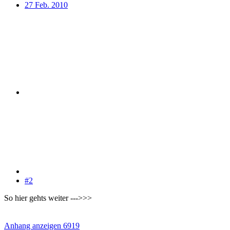
27 Feb. 2010
#2
So hier gehts weiter --->>>
Anhang anzeigen 6919