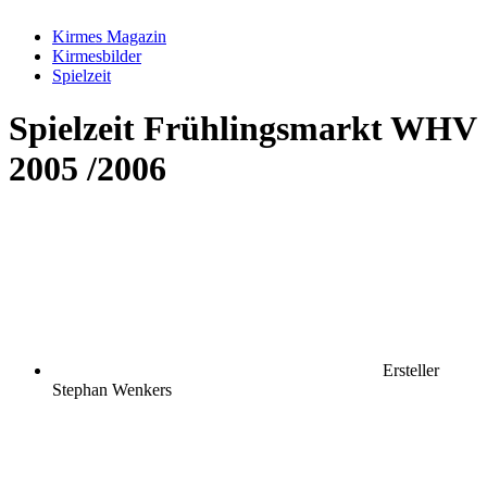
Kirmes Magazin
Kirmesbilder
Spielzeit
Spielzeit
Frühlingsmarkt WHV
2005 /2006
Ersteller
Stephan Wenkers