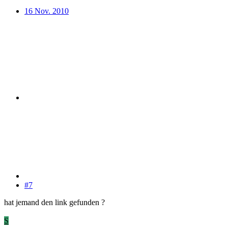
16 Nov. 2010
#7
hat jemand den link gefunden ?
S