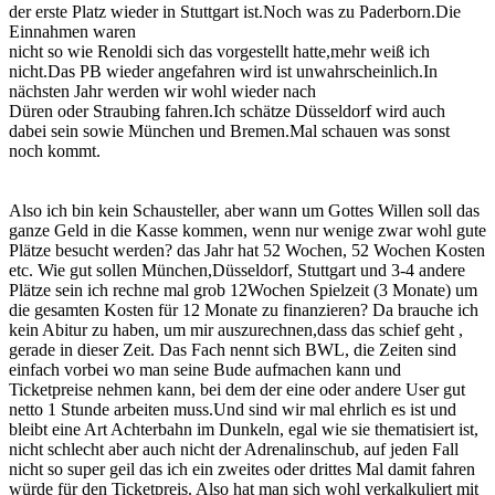
der erste Platz wieder in Stuttgart ist.Noch was zu Paderborn.Die
Einnahmen waren
nicht so wie Renoldi sich das vorgestellt hatte,mehr weiß ich
nicht.Das PB wieder angefahren wird ist unwahrscheinlich.In
nächsten Jahr werden wir wohl wieder nach
Düren oder Straubing fahren.Ich schätze Düsseldorf wird auch
dabei sein sowie München und Bremen.Mal schauen was sonst
noch kommt.
Also ich bin kein Schausteller, aber wann um Gottes Willen soll das
ganze Geld in die Kasse kommen, wenn nur wenige zwar wohl gute
Plätze besucht werden? das Jahr hat 52 Wochen, 52 Wochen Kosten
etc. Wie gut sollen München,Düsseldorf, Stuttgart und 3-4 andere
Plätze sein ich rechne mal grob 12Wochen Spielzeit (3 Monate) um
die gesamten Kosten für 12 Monate zu finanzieren? Da brauche ich
kein Abitur zu haben, um mir auszurechnen,dass das schief geht ,
gerade in dieser Zeit. Das Fach nennt sich BWL, die Zeiten sind
einfach vorbei wo man seine Bude aufmachen kann und
Ticketpreise nehmen kann, bei dem der eine oder andere User gut
netto 1 Stunde arbeiten muss.Und sind wir mal ehrlich es ist und
bleibt eine Art Achterbahn im Dunkeln, egal wie sie thematisiert ist,
nicht schlecht aber auch nicht der Adrenalinschub, auf jeden Fall
nicht so super geil das ich ein zweites oder drittes Mal damit fahren
würde für den Ticketpreis. Also hat man sich wohl verkalkuliert mit