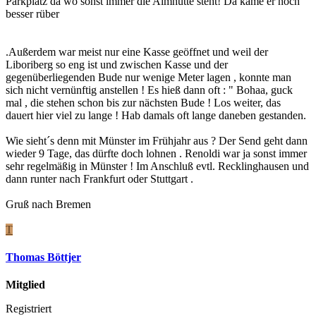
Parkplatz da wo sonst immer die Almhütte steht! Da käme er noch
besser rüber
.Außerdem war meist nur eine Kasse geöffnet und weil der
Liboriberg so eng ist und zwischen Kasse und der
gegenüberliegenden Bude nur wenige Meter lagen , konnte man
sich nicht vernünftig anstellen ! Es hieß dann oft : " Bohaa, guck
mal , die stehen schon bis zur nächsten Bude ! Los weiter, das
dauert hier viel zu lange ! Hab damals oft lange daneben gestanden.
Wie sieht´s denn mit Münster im Frühjahr aus ? Der Send geht dann
wieder 9 Tage, das dürfte doch lohnen . Renoldi war ja sonst immer
sehr regelmäßig in Münster ! Im Anschluß evtl. Recklinghausen und
dann runter nach Frankfurt oder Stuttgart .
Gruß nach Bremen
T
Thomas Böttjer
Mitglied
Registriert