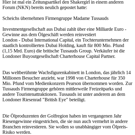
Hier ist mal ein Zeitungsartikel den Shakergirl in einem anderen
Forum (NKN) bereits neulich gepostet hatte:
Scheichs übernehmen Firmengruppe Madame Tussauds
Investmentgesellschaft aus Dubai zahlt über eine Milliarde Euro -
Gewinne aus dem Ölgeschäft werden reinvestiert
London - Dubai International Capital, ein Tochterunternehmen der
staatlich kontrollierten Dubai Holding, kauft für 800 Mio. Pfund
(1,15 Mrd. Euro) die britische Tussauds Group. Verkäufer ist die
Londoner Buyoutgesellschaft Charterhouse Capital Partner.
Das weltberühmte Wachsfigurenkabinett in London, das jährlich 14
Millionen Besucher anzieht, war 1998 von Charterhouse für 350
Mio. Pfund vom Medienkonzern Pearson übernommen worden. Zur
Tussauds Firmengruppe gehören mittlerweile Freizeitparks und
andere Touristenattraktionen. Tussauds ist unter anderem an dem
Londoner Riesenrad "British Eye" beteiligt.
Die Ölproduzenten der Golfregion haben im vergangenen Jahr
Riesengewinne eingestrichen, die sie nun auch vermehrt in andere
Branchen reinvestieren. Sie wollen so unabhängiger vom Ölpreis-
Risiko werden.