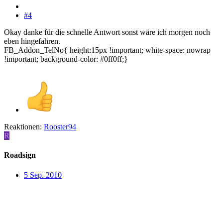
#4
Okay danke für die schnelle Antwort sonst wäre ich morgen noch
eben hingefahren.
FB_Addon_TelNo{ height:15px !important; white-space: nowrap
!important; background-color: #0ff0ff;}
Reaktionen:
Rooster94
R
Roadsign
5 Sep. 2010