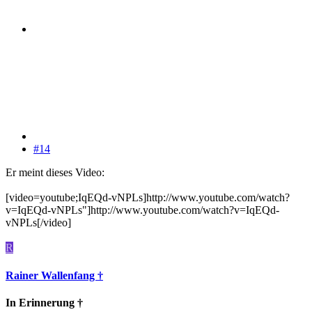
#14
Er meint dieses Video:
[video=youtube;IqEQd-vNPLs]http://www.youtube.com/watch?
v=IqEQd-vNPLs"]http://www.youtube.com/watch?v=IqEQd-
vNPLs[/video]
R
Rainer Wallenfang †
In Erinnerung †