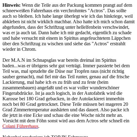
Hinweis:
Wenn die Teile aus der Packung kommen prangt auf dem
schneeweißen Fahrerhaus ein verchrohmtes "Actros". Das sollte
auch so bleiben. Ich habe lange überlegt wie ich das hinkriege, weil
abkleben ist nicht wirklich machbar. Also hatte ich mich schon damit
abgefunden, dass der Schriftzug unter hellelfenbein verschwindet,
was er ja auch tat. Dann habe ich mir gedacht, eigentlich zu schade
und habe versucht mit einem in Spiritus angefeuchtetem Läppchen
über den Schriftzug zu wischen und siehe das "Actros" erstrahlt
wieder in Chrom.
Der M.A.N im Schnapsglas war bereits dreimal im Spiritus
baden...was er übrigens sehr gut verträgt. Immer passierte bei dem
Teil was, mal sprudelte die Düse nur Tropfen raus (nicht richtig
sauber gemacht), mal fiel mir das Teil runter, genau auf die frische
Lackierung, mal habe ich es zu früh und zu feste (beim
zusammenbauen) angefaßt und es war voller wunderschöner
Fingerabdrücke. Ist ja auch logisch, in der Autofabrik wird die
Karosse bei 180 Grad gebacken, in der Autolackierei immerhin
noch bei 80 Grad getrocknet. Diese Teile müssen bei mageren 20
Grad Zimmertemperatur aushärten und das dauert. Also packe ich
die jetzt in eine Ecke und schau die eine Woche nicht mehr an.
Vorsicht mit dem Föhn sonst wird aus dem Actros sehr schnell ein
Colani Führerhaus
.