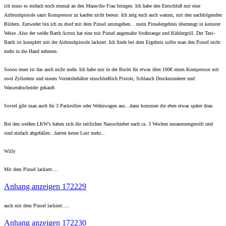
ich muss es einfach noch einmal an den Mann/die Frau bringen. Ich habe den Entschluß mir eine
Airbrushpistole samt Kompressor zu kaufen nicht bereut. Ich zeig euch auch warum, mit den nachfolgenden
Bildern. Entweder bin ich zu doof mit dem Pinsel umzugehen... mein Pinselergebnis überzeugt in keinster
Weise. Also der weiße Barth Actros hat eine mit Pinsel angemalte Stoßstange und Kühlergrill. Der Taxi-
Barth ist komplett mit der Airbrushpistole lackiert. Ich finde bei dem Ergebnis sollte man den Pinsel nicht
mehr in die Hand nehmen.
Soooo teuer ist das auch nicht mehr. Ich habe mir in der Bucht für etwas über 100€ einen Kompressor mit
zwei Zylindern und einem Vorratsbehälter einschließlich Pistole, Schlauch Druckminderer und
Wasserabscheider gekauft.
Soviel gibt man auch für 3 Packrollen oder Wohnwagen aus...dann kommen die eben etwas später dran.
Bei den weißen LKW's haben sich die seitlichen Nassschieber nach ca. 3 Wochen zusammengerollt und
sind einfach abgefallen...hatten keine Lust mehr...
Willy
Mit dem Pinsel lackiert....
Anhang anzeigen 172229
auch mit dem Pinsel lackiert.....
Anhang anzeigen 172230