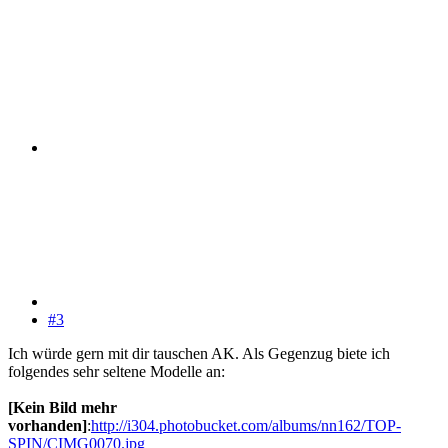
#3
Ich würde gern mit dir tauschen AK. Als Gegenzug biete ich
folgendes sehr seltene Modelle an:
[Kein Bild mehr
vorhanden]
:
http://i304.photobucket.com/albums/nn162/TOP-
SPIN/CIMG0070.jpg