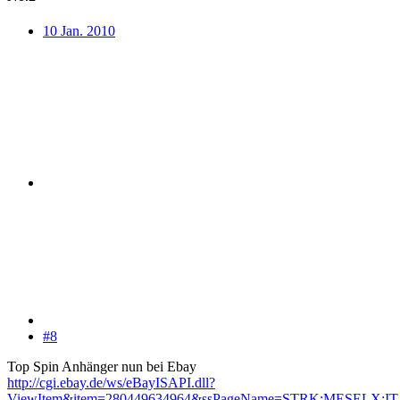
10 Jan. 2010
#8
Top Spin Anhänger nun bei Ebay
http://cgi.ebay.de/ws/eBayISAPI.dll?
ViewItem&item=280449634964&ssPageName=STRK:MESELX:IT