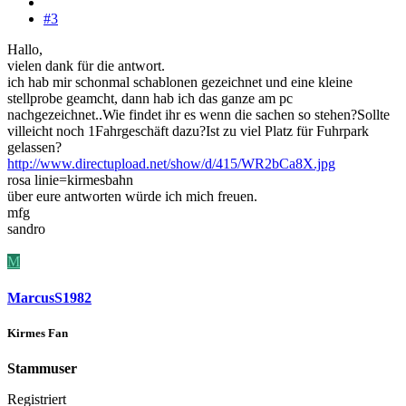
#3
Hallo,
vielen dank für die antwort.
ich hab mir schonmal schablonen gezeichnet und eine kleine
stellprobe geamcht, dann hab ich das ganze am pc
nachgezeichnet..Wie findet ihr es wenn die sachen so stehen?Sollte
villeicht noch 1Fahrgeschäft dazu?Ist zu viel Platz für Fuhrpark
gelassen?
http://www.directupload.net/show/d/415/WR2bCa8X.jpg
rosa linie=kirmesbahn
über eure antworten würde ich mich freuen.
mfg
sandro
M
MarcusS1982
Kirmes Fan
Stammuser
Registriert