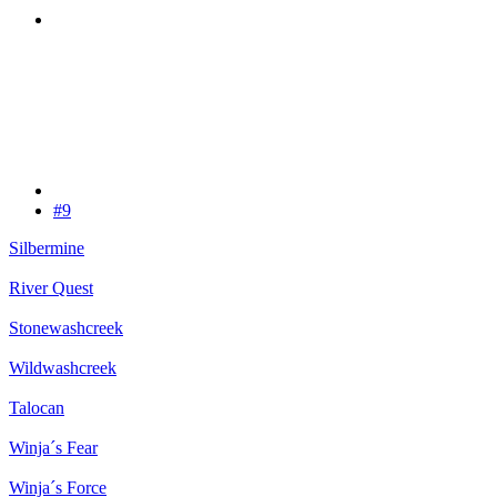
#9
Silbermine
River Quest
Stonewashcreek
Wildwashcreek
Talocan
Winja´s Fear
Winja´s Force