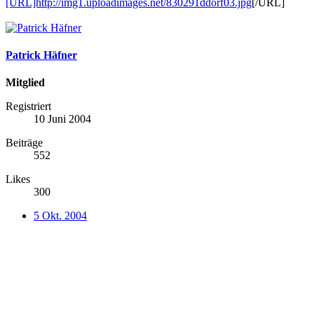
[URL]http://img1.uploadimages.net/830291ddorf03.jpg
[/URL]
Patrick Häfner
Mitglied
Registriert
10 Juni 2004
Beiträge
552
Likes
300
5 Okt. 2004