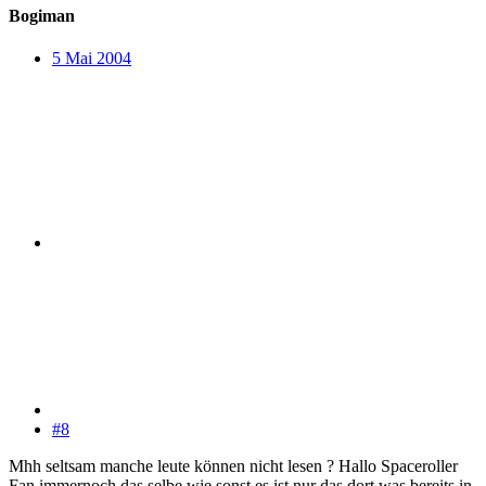
Bogiman
5 Mai 2004
#8
Mhh seltsam manche leute können nicht lesen ? Hallo Spaceroller
Fan immernoch das selbe wie sonst es ist nur das dort was bereits in