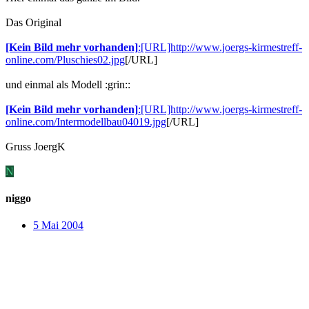
Das Original
[Kein Bild mehr vorhanden]
:[URL]http://www.joergs-kirmestreff-
online.com/Pluschies02.jpg
[/URL]
und einmal als Modell :grin::
[Kein Bild mehr vorhanden]
:[URL]http://www.joergs-kirmestreff-
online.com/Intermodellbau04019.jpg
[/URL]
Gruss JoergK
N
niggo
5 Mai 2004