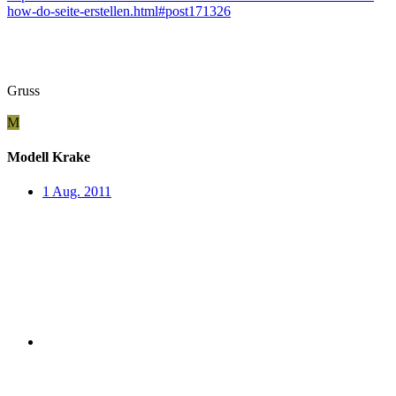
how-do-seite-erstellen.html#post171326
Gruss
M
Modell Krake
1 Aug. 2011