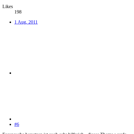
Likes
198
1 Aug. 2011
#6