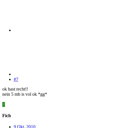
#7
ok hast recht!!
nein 5 mb is vol ok *gg*
F
Fich
9 Okt. 2010