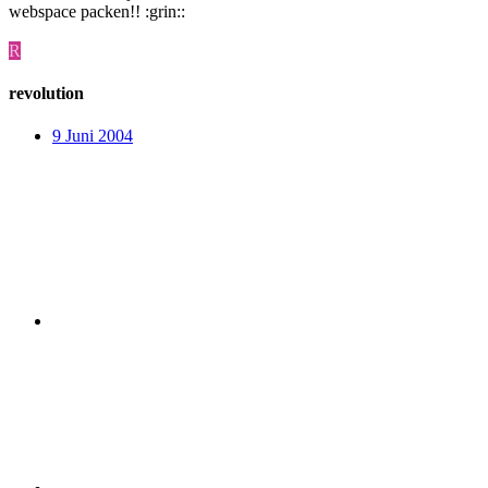
webspace packen!! :grin::
R
revolution
9 Juni 2004