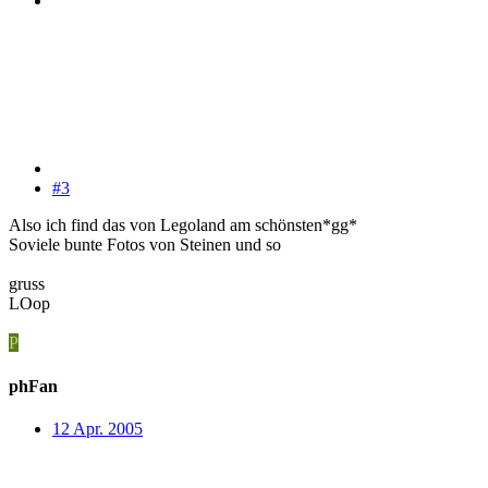
#3
Also ich find das von Legoland am schönsten*gg*
Soviele bunte Fotos von Steinen und so
gruss
LOop
P
phFan
12 Apr. 2005