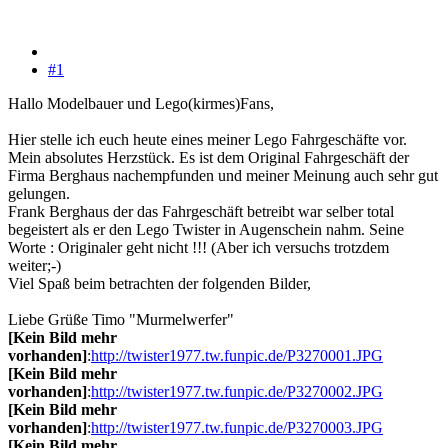
#1
Hallo Modelbauer und Lego(kirmes)Fans,
Hier stelle ich euch heute eines meiner Lego Fahrgeschäfte vor.
Mein absolutes Herzstück. Es ist dem Original Fahrgeschäft der
Firma Berghaus nachempfunden und meiner Meinung auch sehr gut
gelungen.
Frank Berghaus der das Fahrgeschäft betreibt war selber total
begeistert als er den Lego Twister in Augenschein nahm. Seine
Worte : Originaler geht nicht !!! (Aber ich versuchs trotzdem
weiter;-)
Viel Spaß beim betrachten der folgenden Bilder,
Liebe Grüße Timo "Murmelwerfer"
[Kein Bild mehr
vorhanden]
:
http://twister1977.tw.funpic.de/P3270001.JPG
[Kein Bild mehr
vorhanden]
:
http://twister1977.tw.funpic.de/P3270002.JPG
[Kein Bild mehr
vorhanden]
:
http://twister1977.tw.funpic.de/P3270003.JPG
[Kein Bild mehr