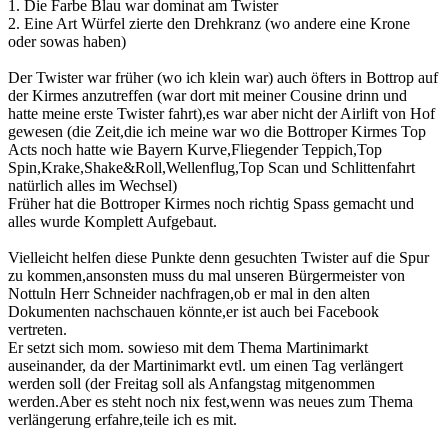
1. Die Farbe Blau war dominat am Twister
2. Eine Art Würfel zierte den Drehkranz (wo andere eine Krone
oder sowas haben)
Der Twister war früher (wo ich klein war) auch öfters in Bottrop auf
der Kirmes anzutreffen (war dort mit meiner Cousine drinn und
hatte meine erste Twister fahrt),es war aber nicht der Airlift von Hof
gewesen (die Zeit,die ich meine war wo die Bottroper Kirmes Top
Acts noch hatte wie Bayern Kurve,Fliegender Teppich,Top
Spin,Krake,Shake&Roll,Wellenflug,Top Scan und Schlittenfahrt
natürlich alles im Wechsel)
Früher hat die Bottroper Kirmes noch richtig Spass gemacht und
alles wurde Komplett Aufgebaut.
Vielleicht helfen diese Punkte denn gesuchten Twister auf die Spur
zu kommen,ansonsten muss du mal unseren Bürgermeister von
Nottuln Herr Schneider nachfragen,ob er mal in den alten
Dokumenten nachschauen könnte,er ist auch bei Facebook
vertreten.
Er setzt sich mom. sowieso mit dem Thema Martinimarkt
auseinander, da der Martinimarkt evtl. um einen Tag verlängert
werden soll (der Freitag soll als Anfangstag mitgenommen
werden.Aber es steht noch nix fest,wenn was neues zum Thema
verlängerung erfahre,teile ich es mit.