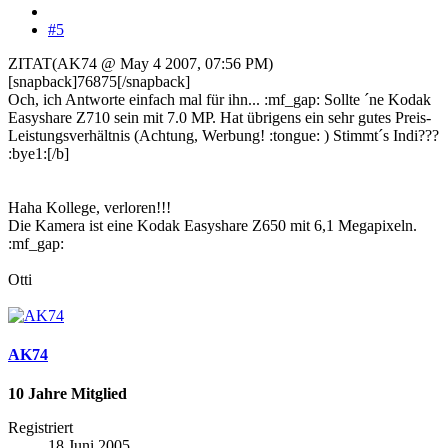
#5
ZITAT(AK74 @ May 4 2007, 07:56 PM)
[snapback]76875[/snapback]
Och, ich Antworte einfach mal für ihn... :mf_gap: Sollte ´ne Kodak
Easyshare Z710 sein mit 7.0 MP. Hat übrigens ein sehr gutes Preis-
Leistungsverhältnis (Achtung, Werbung! :tongue: ) Stimmt´s Indi???
:bye1:[/b]
Haha Kollege, verloren!!!
Die Kamera ist eine Kodak Easyshare Z650 mit 6,1 Megapixeln.
:mf_gap:
Otti
AK74
10 Jahre Mitglied
Registriert
18 Juni 2005