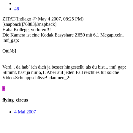
#6
ZITAT(Indiago @ May 4 2007, 08:25 PM)
[snapback]76883[/snapback]
Haha Kollege, verloren!!!
Die Kamera ist eine Kodak Easyshare Z650 mit 6,1 Megapixeln.
:mf_gap:
Otti[/b]
Verd... da hab´ ich dich ja besser hingestellt, als du bist... :mf_gap:
Stimmt, hast ja nur 6,1. Aber auf jeden Fall reicht es für solche
Video-Schnappschüsse! :daumen_2:
F
flying_circus
4 Mai 2007