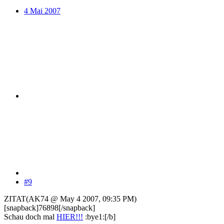
4 Mai 2007
#9
ZITAT(AK74 @ May 4 2007, 09:35 PM)
[snapback]76898[/snapback]
Schau doch mal
HIER!!!
:bye1:[/b]