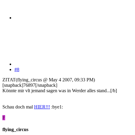
#8
ZITAT(flying_circus @ May 4 2007, 09:33 PM)
[snapback]76897[/snapback]
Könnte mir vlt jemand sagen was in Werder alles stand...[/b]
Schau doch mal
HIER!!!
:bye1:
F
flying_circus