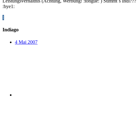
Leistungsverhältnis (Achtung, Werbung! :tongue: ) Stimmt´s Indi???
:bye1:
I
Indiago
4 Mai 2007