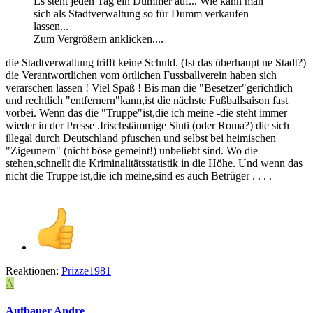
Es steht jeden Tag ein Dummer auf... Wie kann man
sich als Stadtverwaltung so für Dumm verkaufen
lassen...
Zum Vergrößern anklicken....
die Stadtverwaltung trifft keine Schuld. (Ist das überhaupt ne Stadt?)
die Verantwortlichen vom örtlichen Fussballverein haben sich
verarschen lassen ! Viel Spaß ! Bis man die "Besetzer"gerichtlich
und rechtlich "entfernern"kann,ist die nächste Fußballsaison fast
vorbei. Wenn das die "Truppe"ist,die ich meine -die steht immer
wieder in der Presse .Irischstämmige Sinti (oder Roma?) die sich
illegal durch Deutschland pfuschen und selbst bei heimischen
"Zigeunern" (nicht böse gemeint!) unbeliebt sind. Wo die
stehen,schnellt die Kriminalitätsstatistik in die Höhe. Und wenn das
nicht die Truppe ist,die ich meine,sind es auch Betrüger . . . .
Reaktionen:
Prizze1981
A
Aufbauer Andre