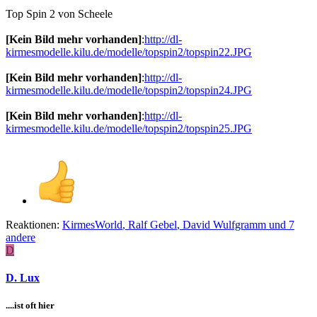
Top Spin 2 von Scheele
[Kein Bild mehr vorhanden]
:
http://dl-
kirmesmodelle.kilu.de/modelle/topspin2/topspin22.JPG
[Kein Bild mehr vorhanden]
:
http://dl-
kirmesmodelle.kilu.de/modelle/topspin2/topspin24.JPG
[Kein Bild mehr vorhanden]
:
http://dl-
kirmesmodelle.kilu.de/modelle/topspin2/topspin25.JPG
Reaktionen:
KirmesWorld
,
Ralf Gebel
,
David Wulfgramm
und 7
andere
D
D. Lux
....ist oft hier