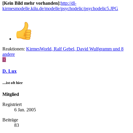
[Kein Bild mehr vorhanden]
:
http://dl-
kirmesmodelle.kilu.de/modelle/psychodelic/psychodelic5.JPG
Reaktionen:
KirmesWorld
,
Ralf Gebel
,
David Wulfgramm
und 8
andere
D
D. Lux
....ist oft hier
Mitglied
Registriert
6 Jan. 2005
Beiträge
83