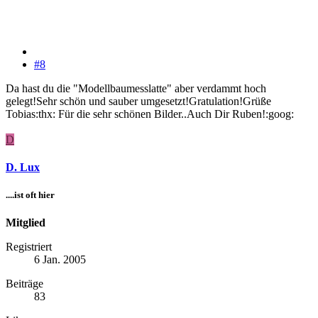
#8
Da hast du die "Modellbaumesslatte" aber verdammt hoch
gelegt!Sehr schön und sauber umgesetzt!Gratulation!Grüße
Tobias:thx: Für die sehr schönen Bilder..Auch Dir Ruben!:goog:
D
D. Lux
....ist oft hier
Mitglied
Registriert
6 Jan. 2005
Beiträge
83