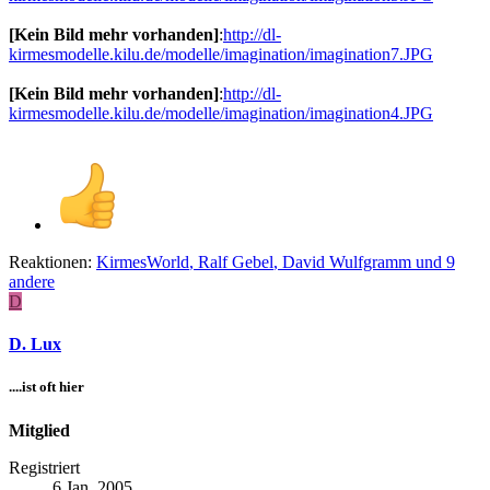
[Kein Bild mehr vorhanden]
:
http://dl-
kirmesmodelle.kilu.de/modelle/imagination/imagination7.JPG
[Kein Bild mehr vorhanden]
:
http://dl-
kirmesmodelle.kilu.de/modelle/imagination/imagination4.JPG
Reaktionen:
KirmesWorld
,
Ralf Gebel
,
David Wulfgramm
und 9
andere
D
D. Lux
....ist oft hier
Mitglied
Registriert
6 Jan. 2005