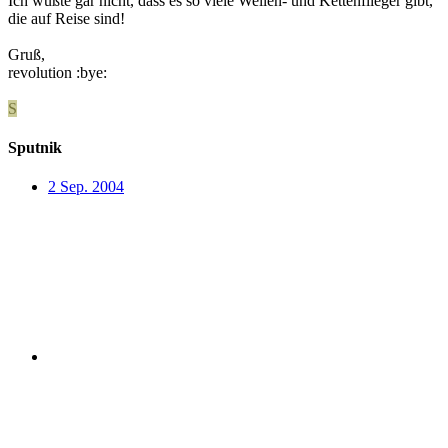
Ich wußte gar nicht, dass es so viele Wellen- und Kettenflieger gibt,
die auf Reise sind!
Gruß,
revolution :bye:
S
Sputnik
2 Sep. 2004