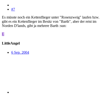
#7
Es müsste noch ein Kettenflieger unter "Rosenzweig" laufen bzw.
gibt es ein Kettenflieger im Besitz von "Barth", aber der reist im
Norden D'lands, gibt ja mehrere Barth :sun:
L
LittleAngel
6 Sep. 2004