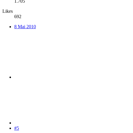
1.705
Likes
692
8 Mai 2010
#5