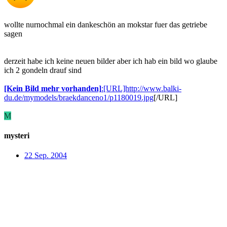
wollte nurnochmal ein dankeschön an mokstar fuer das getriebe
sagen
derzeit habe ich keine neuen bilder aber ich hab ein bild wo glaube
ich 2 gondeln drauf sind
[Kein Bild mehr vorhanden]
:[URL]http://www.balki-
du.de/mymodels/braekdanceno1/p1180019.jpg
[/URL]
M
mysteri
22 Sep. 2004