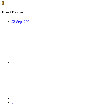
B
BreakDancer
22 Sep. 2004
#11