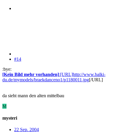
#14
:bye:
[Kein Bild mehr vorhanden]
:[URL]http://www.balki-
du.de/mymodels/braekdanceno1/p1180011.jpg
[/URL]
da sieht mann den alten mittelbau
M
mysteri
22 Sep. 2004