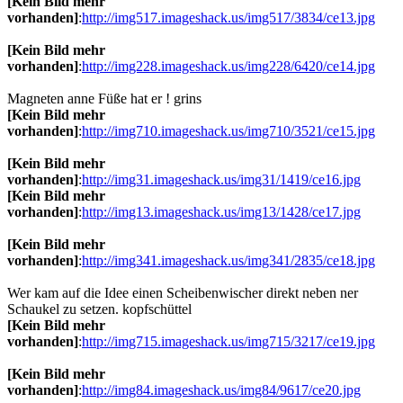
[Kein Bild mehr
vorhanden]
:
http://img517.imageshack.us/img517/3834/ce13.jpg
[Kein Bild mehr
vorhanden]
:
http://img228.imageshack.us/img228/6420/ce14.jpg
Magneten anne Füße hat er ! grins
[Kein Bild mehr
vorhanden]
:
http://img710.imageshack.us/img710/3521/ce15.jpg
[Kein Bild mehr
vorhanden]
:
http://img31.imageshack.us/img31/1419/ce16.jpg
[Kein Bild mehr
vorhanden]
:
http://img13.imageshack.us/img13/1428/ce17.jpg
[Kein Bild mehr
vorhanden]
:
http://img341.imageshack.us/img341/2835/ce18.jpg
Wer kam auf die Idee einen Scheibenwischer direkt neben ner
Schaukel zu setzen. kopfschüttel
[Kein Bild mehr
vorhanden]
:
http://img715.imageshack.us/img715/3217/ce19.jpg
[Kein Bild mehr
vorhanden]
:
http://img84.imageshack.us/img84/9617/ce20.jpg