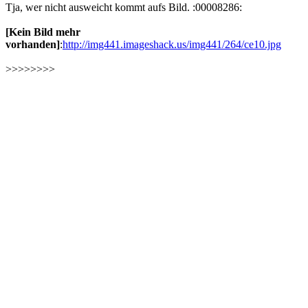
Tja, wer nicht ausweicht kommt aufs Bild. :00008286:
[Kein Bild mehr
vorhanden]
:
http://img441.imageshack.us/img441/264/ce10.jpg
>>>>>>>>