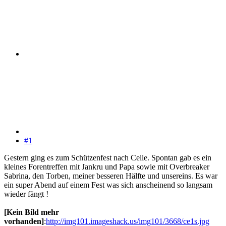
#1
Gestern ging es zum Schützenfest nach Celle. Spontan gab es ein
kleines Forentreffen mit Jankru und Papa sowie mit Overbreaker
Sabrina, den Torben, meiner besseren Hälfte und unsereins. Es war
ein super Abend auf einem Fest was sich anscheinend so langsam
wieder fängt !
[Kein Bild mehr
vorhanden]
:
http://img101.imageshack.us/img101/3668/ce1s.jpg