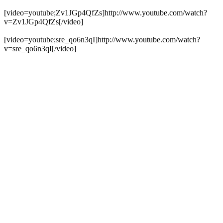
[video=youtube;Zv1JGp4QfZs]http://www.youtube.com/watch?
v=Zv1JGp4QfZs[/video]
[video=youtube;sre_qo6n3qI]http://www.youtube.com/watch?
v=sre_qo6n3qI[/video]