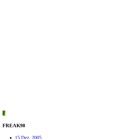
F
FREAK98
15 Dez. 2005