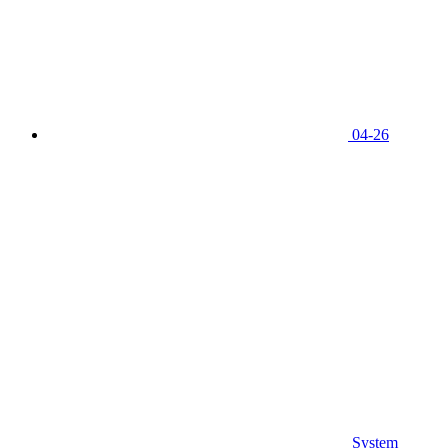
04-26
System