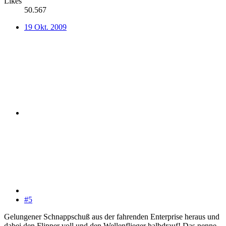
Likes
50.567
19 Okt. 2009
#5
Gelungener Schnappschuß aus der fahrenden Enterprise heraus und
dabei den Flipper voll und den Wellenflieger halbdrauf! Das nenne