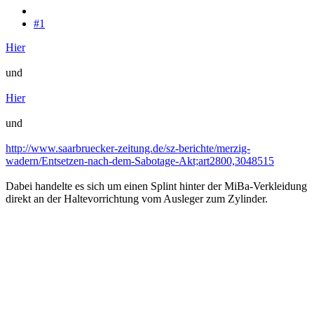
#1
Hier
und
Hier
und
http://www.saarbruecker-zeitung.de/sz-berichte/merzig-
wadern/Entsetzen-nach-dem-Sabotage-Akt;art2800,3048515
Dabei handelte es sich um einen Splint hinter der MiBa-Verkleidung
direkt an der Haltevorrichtung vom Ausleger zum Zylinder.